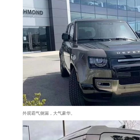
外观霸气侧漏，大气豪华。